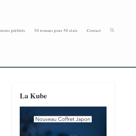
Toggle
teurs préférés
50 romans pour 50 etats
Contact
website
La Kube