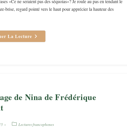
ases «Ce ne seraient pas des séquoias»? Je roule au pas en tendant le
re-brise, regard pointé vers le haut pour apprécier la hauteur des
uer La Lecture
Camping
California
D’Arnaud
Devillard
age de Nina de Frédérique
t
Post
15
Lectures francophones