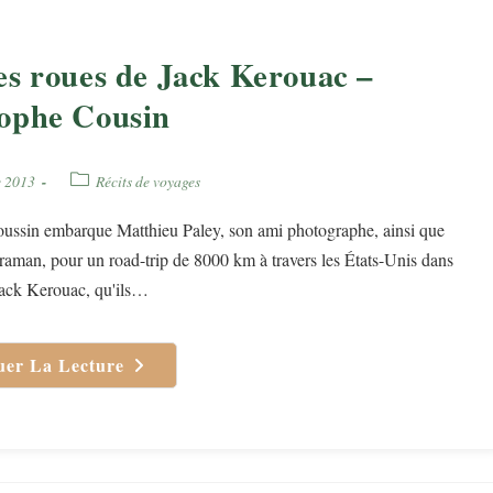
es roues de Jack Kerouac –
ophe Cousin
Post
e 2013
Récits de voyages
category:
ussin embarque Matthieu Paley, son ami photographe, ainsi que
raman, pour un road-trip de 8000 km à travers les États-Unis dans
Jack Kerouac, qu'ils…
uer La Lecture
Dans
Les
Roues
De
Jack
Kerouac
–
Christophe
Cousin