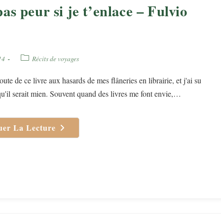
as peur si je t’enlace – Fulvio
Post
14
Récits de voyages
category:
 route de ce livre aux hasards de mes flâneries en librairie, et j'ai su
 qu'il serait mien. Souvent quand des livres me font envie,…
uer La Lecture
N’aie
Pas
Peur
Si
Je
T’enlace
–
Fulvio
Ervas