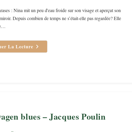
category:
ases : Nina mit un peu d'eau froide sur son visage et aperçut son
 miroir. Depuis combien de temps ne s’était-elle pas regardée? Elle
le…
uer La Lecture
Le
Voyage
De
Nina
De
Frédérique
Deghelt
agen blues – Jacques Poulin