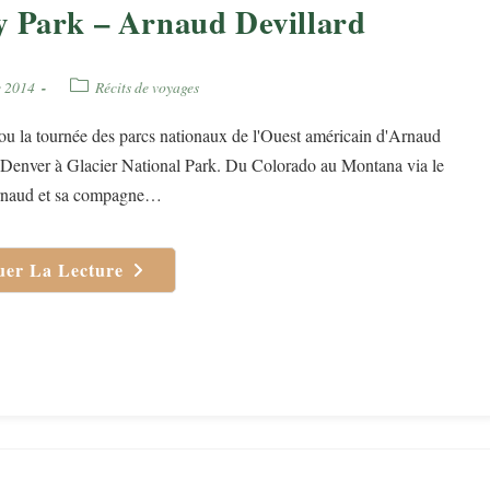
y Park – Arnaud Devillard
Post
e 2014
Récits de voyages
category:
ou la tournée des parcs nationaux de l'Ouest américain d'Arnaud
 Denver à Glacier National Park. Du Colorado au Montana via le
naud et sa compagne…
uer La Lecture
Grizzly
Park
–
Arnaud
Devillard