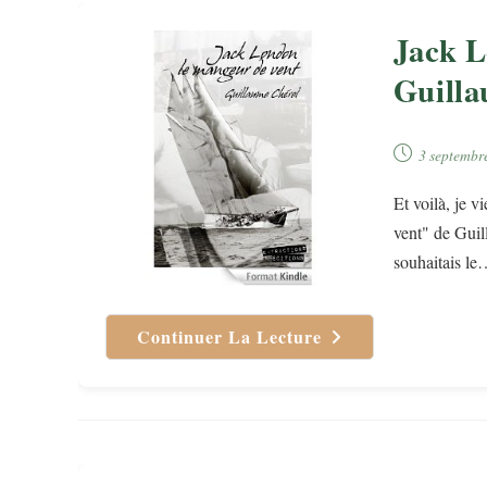
Jack L
Guilla
Publication
3 septembr
publiée :
Et voilà, je 
vent" de Guil
souhaitais l
Continuer La Lecture
Jack
London
Le
Mangeur
De
Vent
–
Guillaume
Chérel