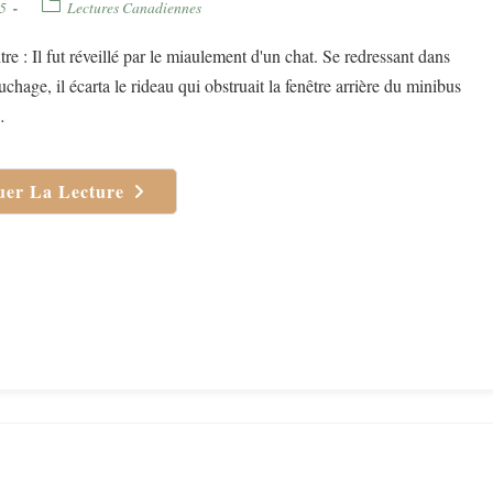
Post
5
Lectures Canadiennes
category:
re : Il fut réveillé par le miaulement d'un chat. Se redressant dans
chage, il écarta le rideau qui obstruait la fenêtre arrière du minibus
…
uer La Lecture
Volkswagen
Blues
–
Jacques
Poulin