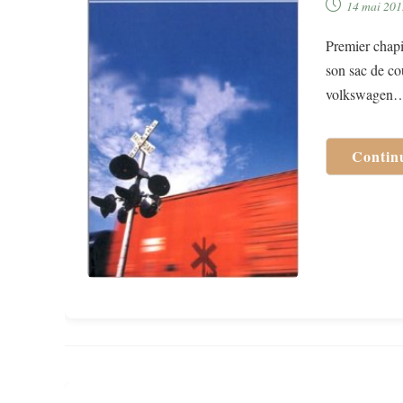
Publication
14 mai 201
publiée :
Premier chapit
son sac de cou
volkswagen
Contin