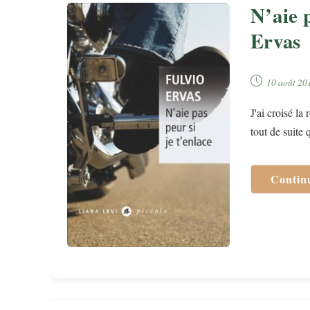
N’aie p
Ervas
Publication
10 août 20
publiée :
J'ai croisé la
tout de suite
Contin