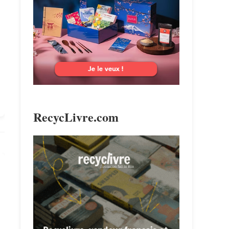
search
RecycLivre.com