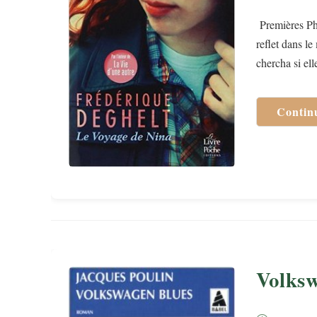
publiée :
Premières Phr
reflet dans le
chercha si el
Contin
Volksw