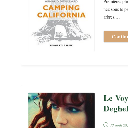
Premières phr
nez sous le pa
arbres.…
Contin
Le Voy
Deghel
Publication
17 août 20