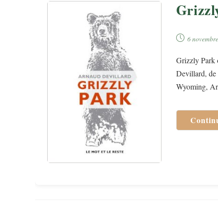
Grizzl
Publication
6 novembr
publiée :
Grizzly Park 
Devillard, de
Wyoming, Ar
Contin