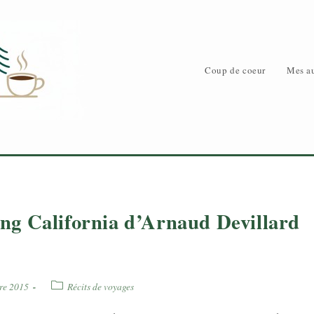
Coup de coeur
Mes au
g California d’Arnaud Devillard
Post
re 2015
Récits de voyages
category: