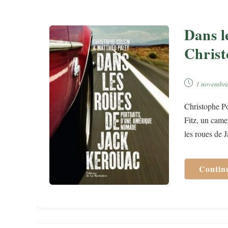
Dans l
Christ
Publication
1 novembr
publiée :
Christophe Po
Fitz, un came
les roues de 
Contin