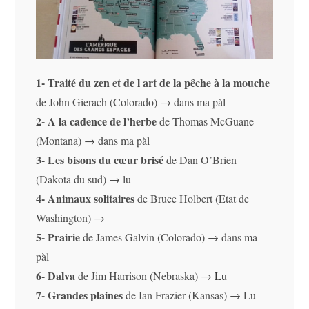
1- Traité du zen et de l art de la pêche à la mouche
de John Gierach (Colorado) → dans ma pàl
2- A la cadence de l’herbe
de Thomas McGuane
(Montana) → dans ma pàl
3- Les bisons du cœur brisé
de Dan O’Brien
(Dakota du sud) → lu
4- Animaux solitaires
de Bruce Holbert (Etat de
Washington) →
5- Prairie
de James Galvin (Colorado) → dans ma
pàl
6- Dalva
de Jim Harrison (Nebraska) →
Lu
7- Grandes plaines
de Ian Frazier (Kansas) → Lu