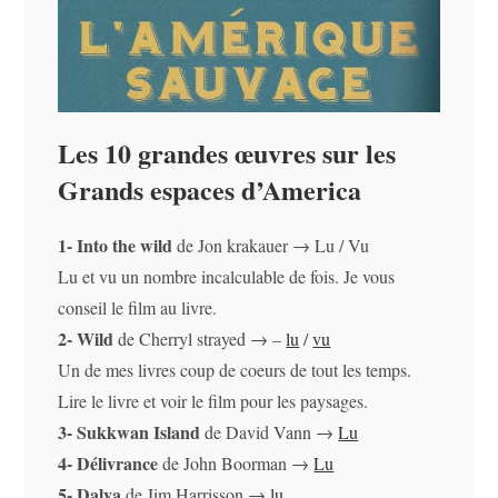
Les 10 grandes œuvres sur les
Grands espaces d’America
1- Into the wild
de Jon krakauer → Lu / Vu
Lu et vu un nombre incalculable de fois. Je vous
conseil le film au livre.
2- Wild
de Cherryl strayed → –
lu
/
vu
Un de mes livres coup de coeurs de tout les temps.
Lire le livre et voir le film pour les paysages.
3- Sukkwan Island
de David Vann →
Lu
4- Délivrance
de John Boorman →
Lu
5- Dalva
de Jim Harrisson →
lu