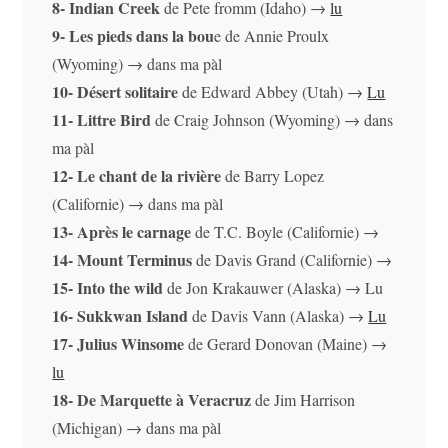
8- Indian Creek
de Pete fromm (Idaho) →
lu
9- Les pieds dans la bou
e de Annie Proulx
(Wyoming) → dans ma pàl
10- Désert solitaire
de Edward Abbey (Utah) →
Lu
11- Littre Bird
de Craig Johnson (Wyoming) → dans
ma pàl
12- Le chant de la rivière
de Barry Lopez
(Californie) → dans ma pàl
13- Après le carnage
de T.C. Boyle (Californie) →
14- Mount Terminus
de Davis Grand (Californie) →
15- Into the wild
de Jon Krakauwer (Alaska) → Lu
16- Sukkwan Island
de Davis Vann (Alaska) →
Lu
17- Julius Winsome
de Gerard Donovan (Maine) →
lu
18- De Marquette à Veracruz
de Jim Harrison
(Michigan) → dans ma pàl