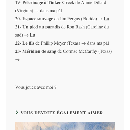
19- Pélerinage à Tinker Creek
de Annie Dillard
(Virginie) → dans ma pàl
20- Espace sauvage
de Jim Fergus (Floride) →
Lu
21- Un pied au paradis
de Ron Rash (Caroline du
sud) →
Lu
22- Le fils
de Phillip Meyer (Texas) → dans ma pàl
23- Méridien de sang
de Cormac McCarthy (Texas)
→
Vous jouez avec moi ?
VOUS DEVRIEZ ÉGALEMENT AIMER