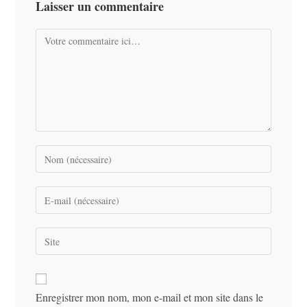
Laisser un commentaire
Comment
Enter
your
name
Enter
or
your
username
email
Saisir
to
address
l’URL
comment
to
de
comment
votre
Enregistrer mon nom, mon e-mail et mon site dans le
site