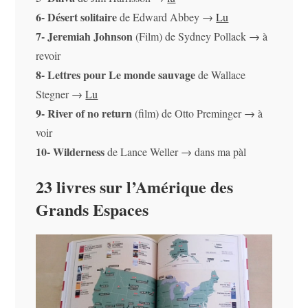
6- Désert solitaire
de Edward Abbey →
Lu
7- Jeremiah Johnson
(Film) de Sydney Pollack → à
revoir
8- Lettres pour Le monde sauvage
de Wallace
Stegner →
Lu
9- River of no return
(film) de Otto Preminger → à
voir
10- Wilderness
de Lance Weller → dans ma pàl
23 livres sur l’Amérique des
Grands Espaces