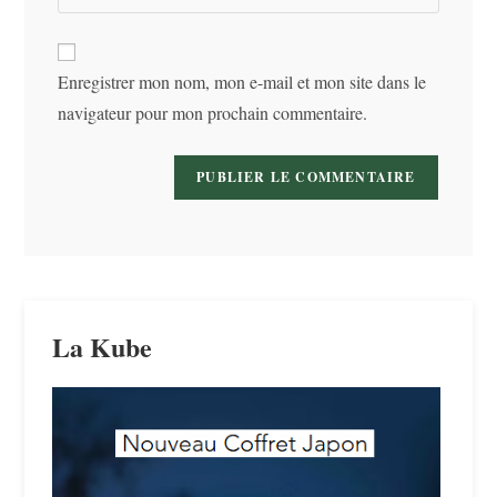
l’URL
comment
to
de
comment
votre
Enregistrer mon nom, mon e-mail et mon site dans le
site
navigateur pour mon prochain commentaire.
(facultatif)
La Kube