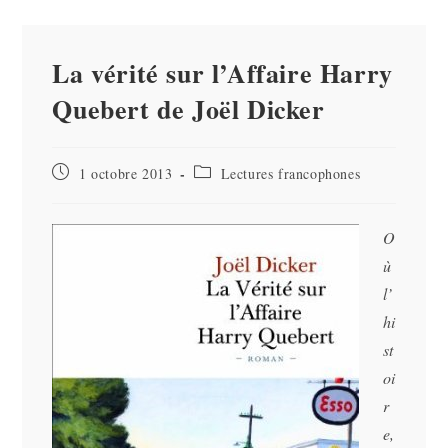
La vérité sur l’Affaire Harry
Quebert de Joël Dicker
Publication
Post
1 octobre 2013
Lectures francophones
publiée :
category:
O
ù
l’
hi
st
oi
r
e,