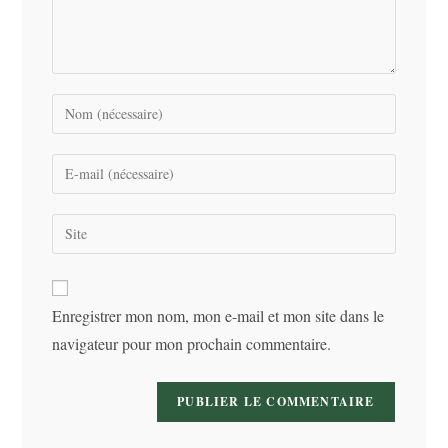
Enter
your
name
Enter
or
your
username
email
Saisir
to
address
l’URL
comment
to
de
comment
votre
Enregistrer mon nom, mon e-mail et mon site dans le
site
navigateur pour mon prochain commentaire.
(facultatif)