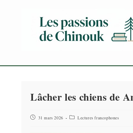
Skip
to
content
Lâcher les chiens de A
Publication
Post
31 mars 2026
Lectures francophones
publiée :
category: