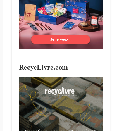
search
RecycLivre.com