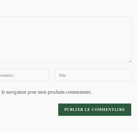
Saisir
l’URL
de
s le navigateur pour mon prochain commentaire.
votre
site
(facultatif)