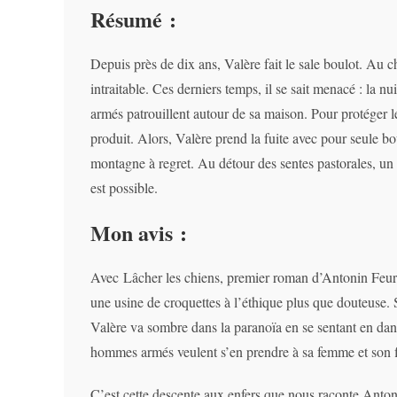
Résumé :
Depuis près de dix ans, Valère fait le sale boulot. Au c
intraitable. Ces derniers temps, il se sait menacé : la nu
armés patrouillent autour de sa maison. Pour protéger les
produit. Alors, Valère prend la fuite avec pour seule bou
montagne à regret. Au détour des sentes pastorales, un i
est possible.
Mon avis :
Avec Lâcher les chiens, premier roman d’Antonin Feurt
une usine de croquettes à l’éthique plus que douteuse. So
Valère va sombre dans la paranoïa en se sentant en dange
hommes armés veulent s’en prendre à sa femme et son f
C’est cette descente aux enfers que nous raconte Antoni