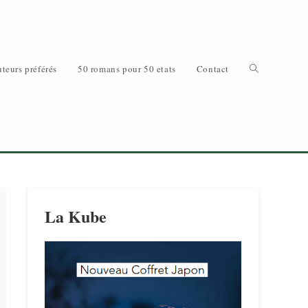
Toggle
teurs préférés
50 romans pour 50 etats
Contact
website
La Kube