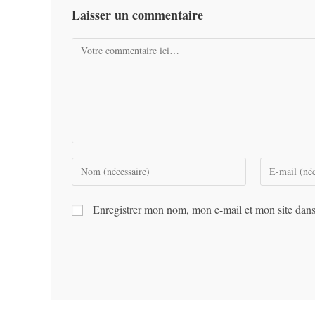
Laisser un commentaire
Comment
Enter
Enter
your
your
name
email
Enregistrer mon nom, mon e-mail et mon site dan
or
address
username
to
to
comment
comment