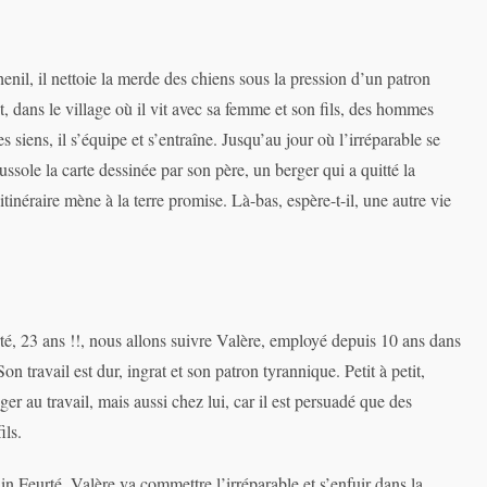
henil, il nettoie la merde des chiens sous la pression d’un patron
it, dans le village où il vit avec sa femme et son fils, des hommes
 siens, il s’équipe et s’entraîne. Jusqu’au jour où l’irréparable se
ssole la carte dessinée par son père, un berger qui a quitté la
tinéraire mène à la terre promise. Là-bas, espère-t-il, une autre vie
é, 23 ans !!, nous allons suivre Valère, employé depuis 10 ans dans
n travail est dur, ingrat et son patron tyrannique. Petit à petit,
r au travail, mais aussi chez lui, car il est persuadé que des
ils.
n Feurté. Valère va commettre l’irréparable et s’enfuir dans la