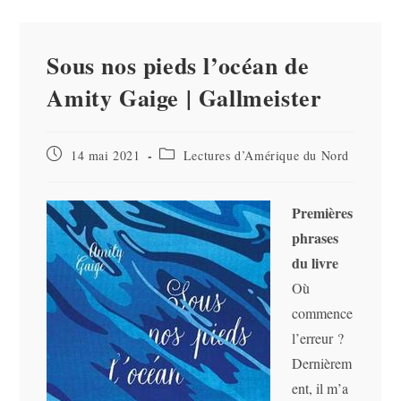
Sous nos pieds l’océan de
Amity Gaige | Gallmeister
Publication
Post
14 mai 2021
Lectures d’Amérique du Nord
publiée :
category:
Premières
phrases
du livre
Où
commence
l’erreur ?
Dernièrem
ent, il m’a