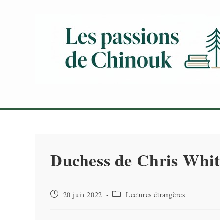
Skip
to
content
Duchess de Chris Whi
Publication
Post
20 juin 2022
Lectures étrangères
publiée :
category: