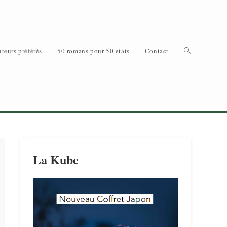
Toggle
teurs préférés
50 romans pour 50 etats
Contact
website
La Kube