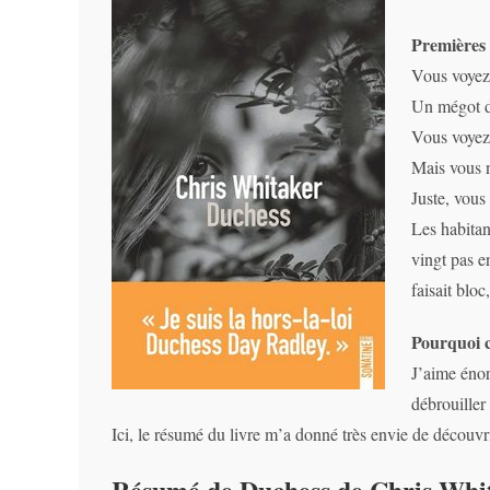
Premières 
Vous voyez 
Un mégot de
Vous voyez 
Mais vous n
Juste, vous
Les habitan
vingt pas e
faisait blo
Pourquoi c
J’aime énor
débrouiller
Ici, le résumé du livre m’a donné très envie de découvri
Résumé de Duchess de Chris Whi