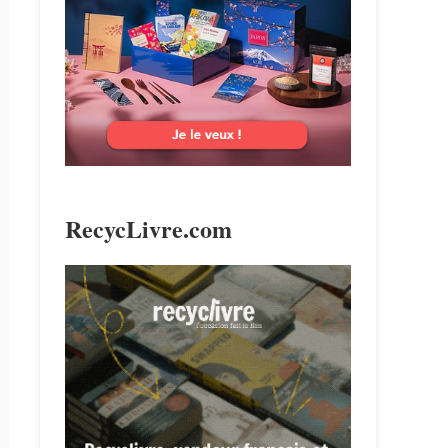
search
RecycLivre.com