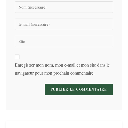
Enter
your
name
Enter
or
your
username
email
Saisir
to
address
l’URL
comment
to
de
comment
votre
Enregistrer mon nom, mon e-mail et mon site dans le
site
navigateur pour mon prochain commentaire.
(facultatif)