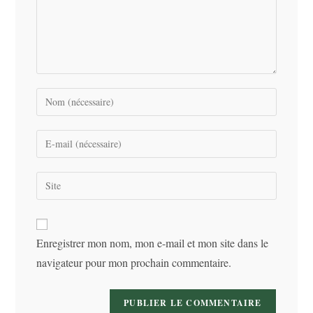
Enter
your
name
Enter
or
your
username
email
Saisir
to
address
l’URL
comment
to
de
comment
votre
Enregistrer mon nom, mon e-mail et mon site dans le
site
navigateur pour mon prochain commentaire.
(facultatif)