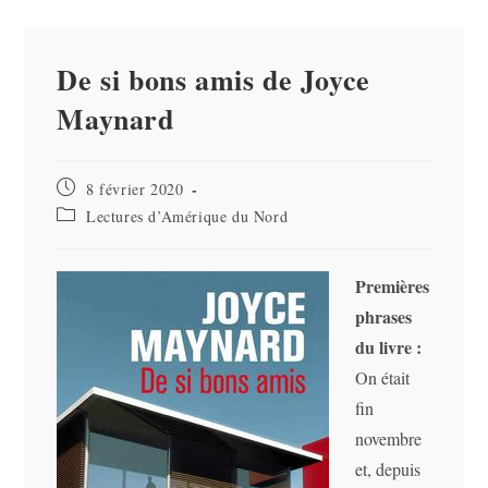
De si bons amis de Joyce
Maynard
Publication
8 février 2020
publiée :
Post
Lectures d’Amérique du Nord
category:
Premières
phrases
du livre :
On était
fin
novembre
et, depuis