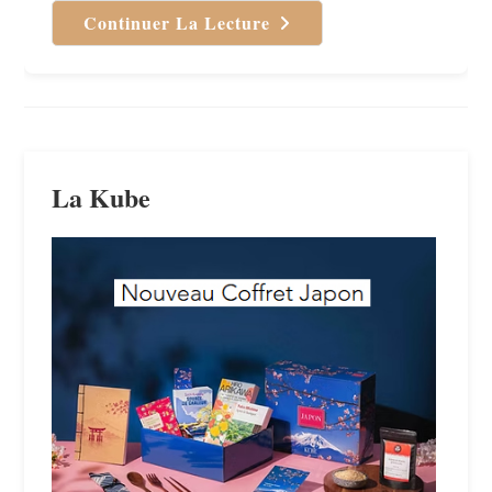
Continuer La Lecture
Wild
De
Cheryl
Strayed
La Kube