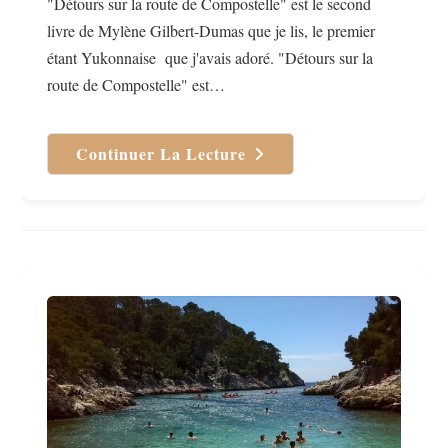
"Détours sur la route de Compostelle" est le second
livre de Mylène Gilbert-Dumas que je lis, le premier
étant Yukonnaise que j'avais adoré. "Détours sur la
route de Compostelle" est…
Continuer La Lecture
Detour
Sur
La
Route
De
Compostelle
De
Mylene
Gilbert-
Dumas