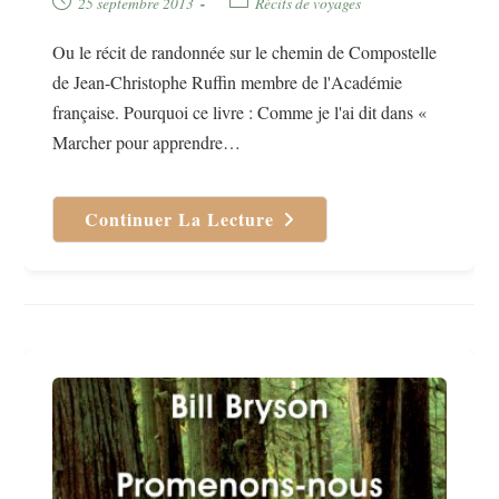
Publication
Post
25 septembre 2013
Récits de voyages
publiée :
category:
Ou le récit de randonnée sur le chemin de Compostelle
de Jean-Christophe Ruffin membre de l'Académie
française. Pourquoi ce livre : Comme je l'ai dit dans «
Marcher pour apprendre…
Continuer La Lecture
Immortelle
Randonnée
Compostelle
Malgré
Moi
De
Jean-
Christophe
Ruffin