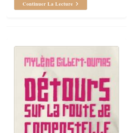
Continuer La Lecture
Trail
Magic
De
Véronique
Girard
Madoux