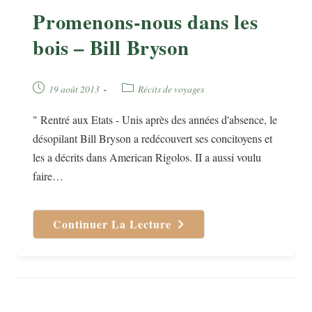
Promenons-nous dans les
bois – Bill Bryson
Publication
Post
19 août 2013
Récits de voyages
publiée :
category:
" Rentré aux Etats - Unis après des années d'absence, le
désopilant Bill Bryson a redécouvert ses concitoyens et
les a décrits dans American Rigolos. II a aussi voulu
faire…
Continuer La Lecture
Promenons-
Nous
Dans
Les
Bois
–
Bill
Bryson