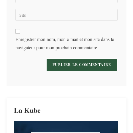
your
username
email
Saisir
to
address
l’URL
comment
to
de
comment
votre
Enregistrer mon nom, mon e-mail et mon site dans le
site
navigateur pour mon prochain commentaire.
(facultatif)
La Kube