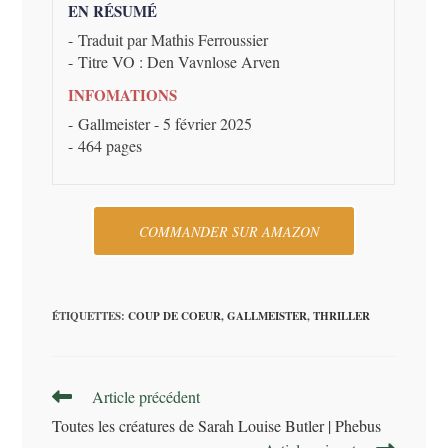
EN RÉSUMÉ
Traduit par Mathis Ferroussier
Titre VO : Den Vavnlose Arven
INFOMATIONS
Gallmeister - 5 février 2025
464 pages
COMMANDER SUR AMAZON
ÉTIQUETTES
:
COUP DE COEUR
,
GALLMEISTER
,
THRILLER
Read
Article précédent
more
Toutes les créatures de Sarah Louise Butler | Phebus
articles