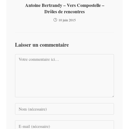
Antoine Bertrandy – Vers Compostelle –
Drôles de rencontres
10 juin 2015
Laisser un commentaire
Comment
Enter
your
name
Enter
or