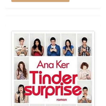
Le
Cœur
De
Amelie
Nothomb