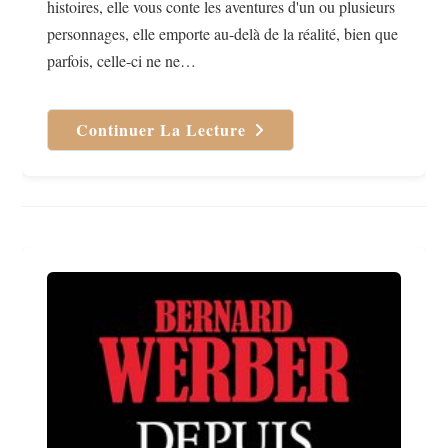
histoires, elle vous conte les aventures d'un ou plusieurs
personnages, elle emporte au-delà de la réalité, bien que
parfois, celle-ci ne ne…
Continuer La Lecture
La
Fille
À
La
Peau
Pâle
Et
Frêle
De
Del
Pino
Jennifer