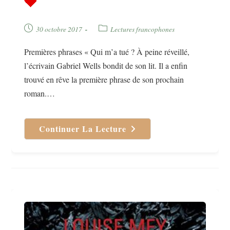
Publication
Post
30 octobre 2017
Lectures francophones
publiée :
category:
Premières phrases « Qui m’a tué ? À peine réveillé,
l’écrivain Gabriel Wells bondit de son lit. Il a enfin
trouvé en rêve la première phrase de son prochain
roman.…
Continuer La Lecture
Depuis
L’au-
Delà
De
Bernad
Werber