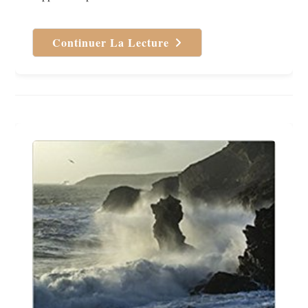
Continuer La Lecture
Rever
De
Franck
Thilliez
–
Mon
Avis