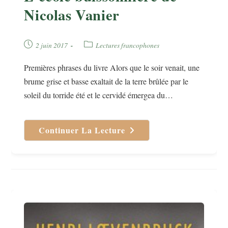
Nicolas Vanier
Publication
Post
2 juin 2017
Lectures francophones
publiée :
category:
Premières phrases du livre Alors que le soir venait, une
brume grise et basse exaltait de la terre brûlée par le
soleil du torride été et le cervidé émergea du…
Continuer La Lecture
L’école
Buissonnière
De
Nicolas
Vanier