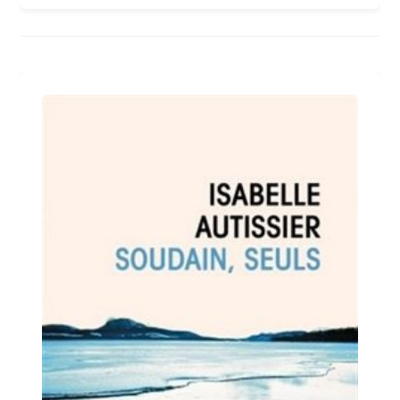
De
Liberté
De
Henri
Loevenbruck