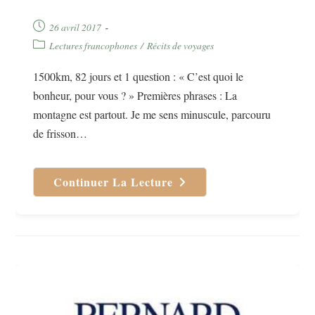
Publication
26 avril 2017
publiée :
Post
Lectures francophones
/
Récits de voyages
category:
1500km, 82 jours et 1 question : « C’est quoi le
bonheur, pour vous ? » Premières phrases : La
montagne est partout. Je me sens minuscule, parcouru
de frisson…
Continuer La Lecture
J’irai
Jusqu’à
La
Mer
De
Laurent
Hasse