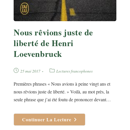
Nous rêvions juste de
liberté de Henri
Loevenbruck
Publication
Post
25 mai 2017
Lectures francophones
publiée :
category:
Premières phrases « Nous avions à peine vingt ans et
nous rêvions juste de liberté. » Voilà, au mot près, la
seule phrase que j’ai été foutu de prononcer devant…
Continuer La Lecture
Nous
Rêvions
Juste