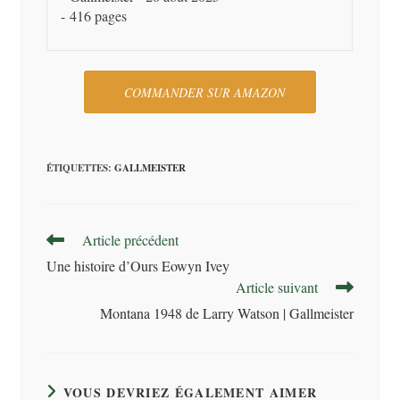
416 pages
COMMANDER SUR AMAZON
ÉTIQUETTES
:
GALLMEISTER
Read
Article précédent
more
Une histoire d’Ours Eowyn Ivey
articles
Article suivant
Montana 1948 de Larry Watson | Gallmeister
VOUS DEVRIEZ ÉGALEMENT AIMER