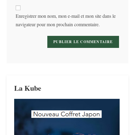
to
de
comment
votre
Enregistrer mon nom, mon e-mail et mon site dans le
site
navigateur pour mon prochain commentaire.
(facultatif)
La Kube