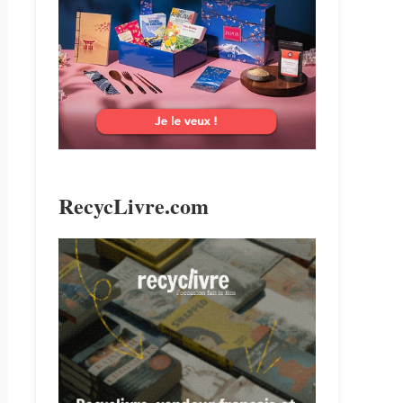
search
RecycLivre.com