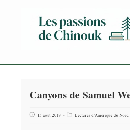
Skip
to
content
Canyons de Samuel Wes
Publication
Post
15 août 2019
Lectures d’Amérique du Nord
publiée :
category: