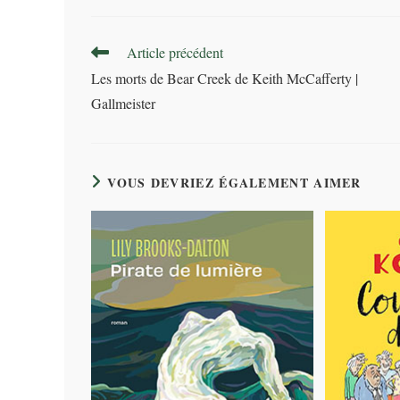
Read
Article précédent
more
Les morts de Bear Creek de Keith McCafferty |
articles
Gallmeister
VOUS DEVRIEZ ÉGALEMENT AIMER