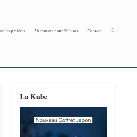
Toggle
teurs préférés
50 romans pour 50 etats
Contact
website
La Kube