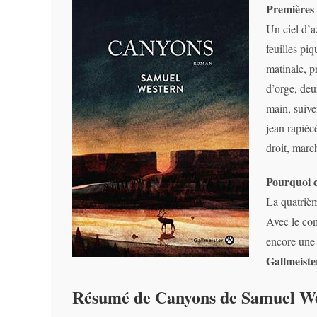
Premières 
Un ciel d’a
feuilles piq
matinale, p
d’orge, deu
main, suive
jean rapiéc
droit, marc
Pourquoi 
La quatrièm
Avec le com
encore une 
Gallmeist
Résumé de Canyons de Samuel W