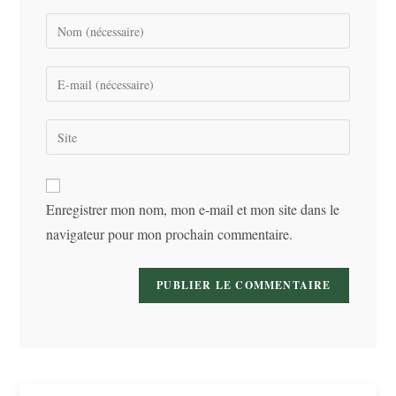
Enter
your
name
Enter
or
your
username
email
Saisir
to
address
l’URL
comment
to
de
comment
votre
Enregistrer mon nom, mon e-mail et mon site dans le
site
navigateur pour mon prochain commentaire.
(facultatif)