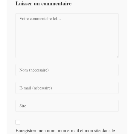
Laisser un commentaire
Comment
Enter
your
name
Enter
or
your
username
email
Saisir
to
address
l’URL
comment
to
de
comment
votre
Enregistrer mon nom, mon e-mail et mon site dans le
site