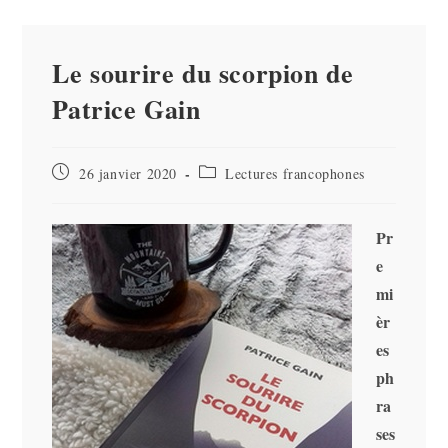
Le sourire du scorpion de
Patrice Gain
Publication
Post
26 janvier 2020
Lectures francophones
publiée :
category:
Pr
e
mi
èr
es
ph
ra
ses