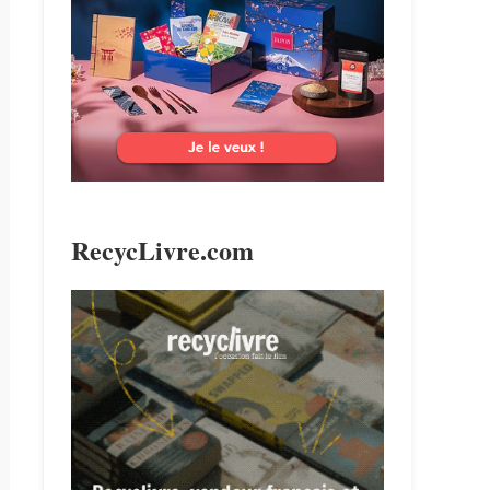
search
RecycLivre.com