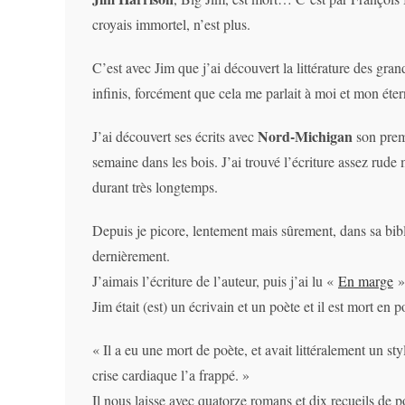
croyais immortel, n’est plus.
C’est avec Jim que j’ai découvert la littérature des grand
infinis, forcément que cela me parlait à moi et mon étern
Nord-Michigan
J’ai découvert ses écrits avec
son premi
semaine dans les bois. J’ai trouvé l’écriture assez rude m
durant très longtemps.
Depuis je picore, lentement mais sûrement, dans sa bibl
dernièrement.
J’aimais l’écriture de l’auteur, puis j’ai lu «
En marge
» 
Jim était (est) un écrivain et un poète et il est mort en p
« Il a eu une mort de poète, et avait littéralement un s
crise cardiaque l’a frappé. »
Il nous laisse avec quatorze romans et dix recueils de p