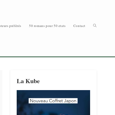
Toggle
teurs préférés
50 romans pour 50 etats
Contact
website
La Kube