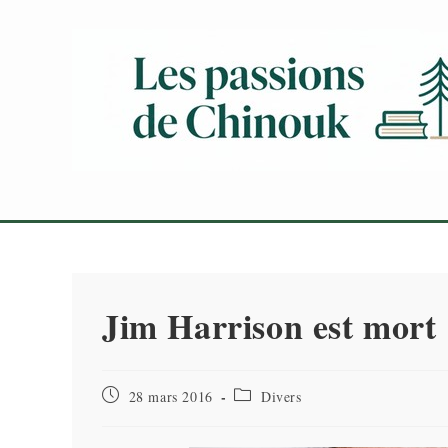
Skip
to
content
Jim Harrison est mort 
Publication
Post
28 mars 2016
Divers
publiée :
category: