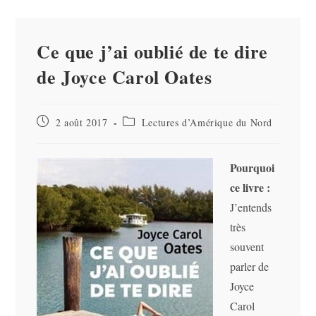
Ce que j’ai oublié de te dire
de Joyce Carol Oates
Publication
Post
2 août 2017
Lectures d’Amérique du Nord
publiée :
category:
Pourquoi
ce livre :
J’entends
très
souvent
parler de
Joyce
Carol