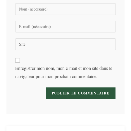
Enter
your
name
Enter
or
your
username
email
Saisir
to
address
l’URL
comment
to
de
comment
votre
Enregistrer mon nom, mon e-mail et mon site dans le
site
navigateur pour mon prochain commentaire.
(facultatif)