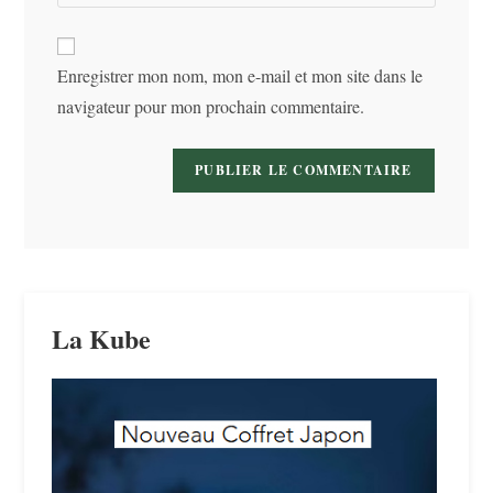
l’URL
comment
to
de
comment
votre
Enregistrer mon nom, mon e-mail et mon site dans le
site
navigateur pour mon prochain commentaire.
(facultatif)
La Kube