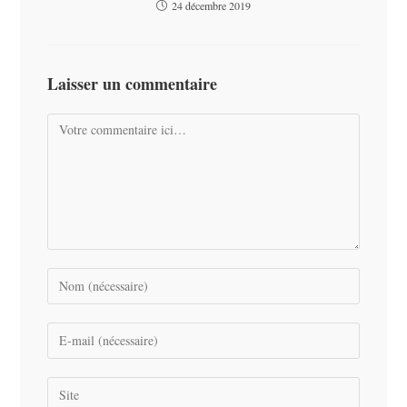
24 décembre 2019
Laisser un commentaire
Comment
Enter
your
name
Enter
or
your
username
email
Saisir
to
address