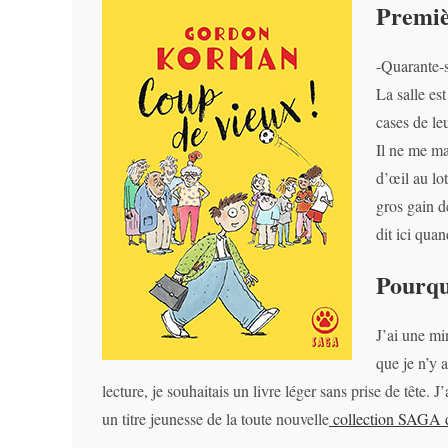
Premiè
-Quarante-s
La salle es
cases de le
Il ne me ma
d’œil au lo
gros gain de
dit ici qua
Pourquo
J’ai une mi
que je n’y
lecture, je souhaitais un livre léger sans prise de tête
un titre jeunesse de la toute nouvelle
collection SAGA d