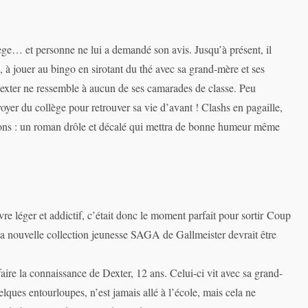
llège… et personne ne lui a demandé son avis. Jusqu’à présent, il
s, à jouer au bingo en sirotant du thé avec sa grand-mère et ses
Dexter ne ressemble à aucun de ses camarades de classe. Peu
voyer du collège pour retrouver sa vie d’avant ! Clashs en pagaille,
tions : un roman drôle et décalé qui mettra de bonne humeur même
vre léger et addictif, c’était donc le moment parfait pour sortir Coup
nouvelle collection jeunesse SAGA de Gallmeister devrait être
e la connaissance de Dexter, 12 ans. Celui-ci vit avec sa grand-
ques entourloupes, n’est jamais allé à l’école, mais cela ne