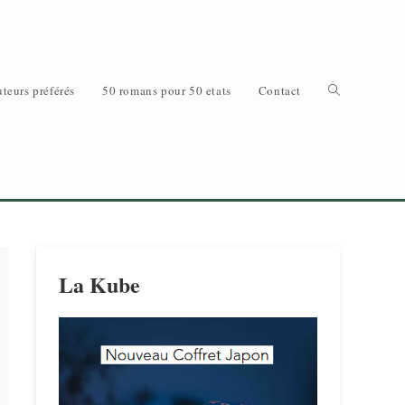
Toggle
teurs préférés
50 romans pour 50 etats
Contact
website
La Kube