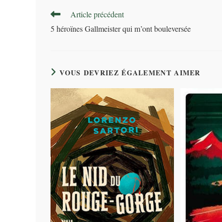
Read
Article précédent
more
5 héroïnes Gallmeister qui m’ont bouleversée
articles
VOUS DEVRIEZ ÉGALEMENT AIMER